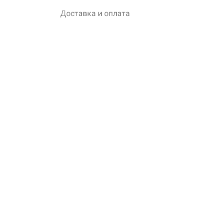
Доставка и оплата
Блог
О нас
Контакты
Личный кабинет
Контакты
8 (952) 935-00-76
г. Новосибирск, ул.
Пограничная, дом 25
Реквизиты
Политика
конфиденциальности