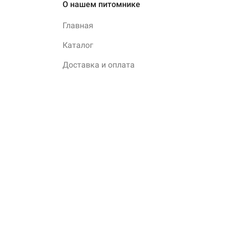
О нашем питомнике
Главная
Каталог
Доставка и оплата
Блог
О нас
Контакты
Личный кабинет
Контакты
8 (952) 935-00-76
г. Новосибирск, ул.
Пограничная, дом 25